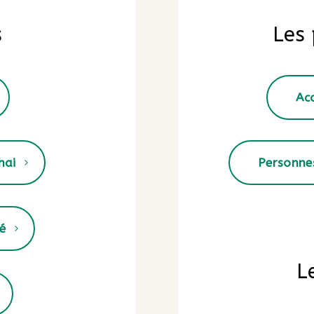
s
Les
Ac
hai
Personne
é
L